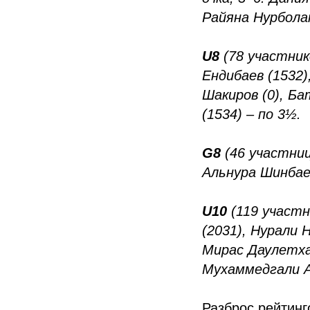
Райяна Нурболат
U8
(78 участнико
Ендибаев (1532)
Шакиров (0), Б
(1534) – по 3½.
G8
(46 участниц
Альнура Шинбаев
U10
(119 участн
(2031), Нурали 
Мирас Даулетха
Мухаммедгали А
Разброс рейтинг