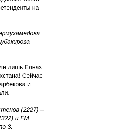
ретенденты на
Сермухамедова
Аубакирова
ли лишь Елназ
хстана! Сейчас
арбекова и
али.
тенов (2227) –
2322) и FM
по 3.