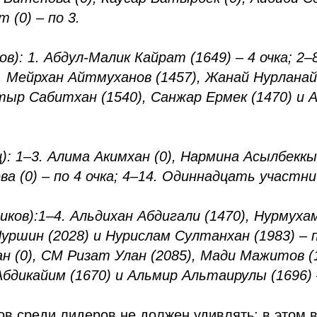
 (0) – по 3.
в): 1. Абдул-Малик Кайрат (1649) – 4 очка; 2–
, Мейрхан Айтмуханов (1457), Жанай Нурланай
атыр Сабитхан (1540), Санжар Ермек (1470) и
): 1–3. Алима Акимхан (0), Нармина Асылбеккы
а (0) – по 4 очка; 4–14. Одиннадцать участниц
иков):
1–4. Альдихан Абдигали (1470), Нурмуха
Нуршин (2028) и Нурислам Султанхан (1983) – по
н (0), CM Ризат Улан (2085), Мади Мажитов (1
бдикайим (1670) и Альмир Альтаирулы (1696) 
ов среди лидеров не должен удивлять: в этом в