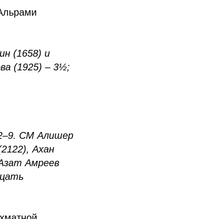
 Альрами
н (1658) и
а (1925) – 3½;
 2–9. CM Алишер
2122), Ахан
, Азат Амреев
дцать
ахматной