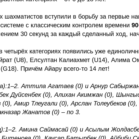
 шахматистов вступили в борьбу за первые наг
 системе с классическим контролем времени
90
ением 30 секунд за каждый сделанный ход, нач
 в четырёх категориях появились уже единолич
рат (U8), Елсултан Калиахмет (U14), Алима О
(G18). Причём Айару всего-то 14 лет!
а):
1–2. Аттила Агатаев (0) и Арнур Сабыржану
нбек Дуйсенбек (0), Алихан Акимжан (0), Шынгы
(0), Амир Тлеугали (0), Арслан Толеубеков (0
акназар Жанатов (0) – по 3.
):
1–2. Амина Саймасай (0) и Асылым Жолдасбек
я Битенова (0), Каусар Батырбек (0), Айбиби С