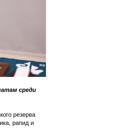
матам среди
ого резерва ​
ика, рапид и