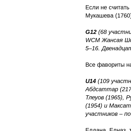
Если не считать
Мукашева (1760)
G12
(68 участни
WCM Жансая Шолп
5–16. Двенадцат
Все фавориты н
U14
(109 участн
Абдсаттар (2175
Тлеуов (1965), 
(1954) и Максат
участников – по
Елдана, Елназ,