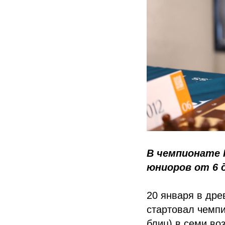
В чемпионате 
юниоров от 6 д
20 января в дре
стартовал чемпи
блиц) в семи воз