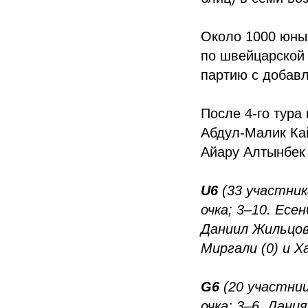
Около 1000 юных
по швейцарской
партию с добавл
После 4-го тура
Абдул-Малик Кай
Айару Алтынбек 
U6
(33 участник
очка; 3–10. Есе
Даниил Жильцов 
Миргали (0) и Х
G6
(20 участниц
очка; 3–6. Дани