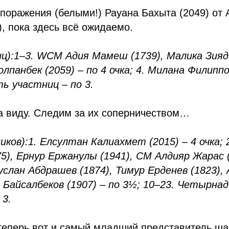
 поражения (белыми!) Рауана Бахыта (2049) от
, пока здесь всё ожидаемо.
ц):
1–3. WCM Адия Мамеш (1739), Малика Зияди
анбек (2059) – по 4 очка; 4. Милана Филиппов
ь участниц – по 3.
а виду. Следим за их соперничеством…
иков):
1. Елсултан Калиахмет (2015) – 4 очка;
), Ернур Ержанулы (1941), CM Алдияр Жарас (
Руслан Абдрашев (1874), Тимур Ерденев (1823)
 Байсалбеков (1907) – по 3½; 10–23. Четырна
 3.
 теперь вот и самый младший представитель ш