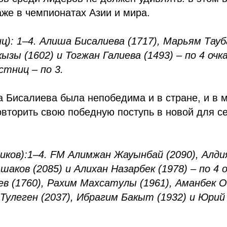
же в чемпионатах Азии и мира.
ц): 1–4. Алиша Бисалиева (1717), Марьям Тауба
ызы (1602) и Тогжан Галиева (1493) – по 4 очка
стниц – по 3.
 Бисалиева была непобедима и в стране, и в м
овторить свою победную поступь в новой для с
иков):
1–4. FM Алимжан Жауынбай (2090), Алдия
аков (2085) и Алихан Назарбек (1978) – по 4 о
в (1760), Рахим Махсатулы (1961), Аманбек
 Тулеген (2037), Ибрагим Бакыт (1932) и Юрий 