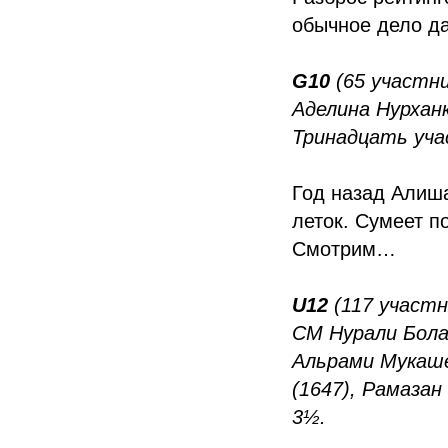
обычное дело да
G10
(65 участни
Аделина Нурханк
Тринадцать уча
Год назад Алиша
леток. Сумеет п
Смотрим…
U12
(117 участн
CM Нурали Болаш
Альрами Мукаше
(1647), Рамазан
3½.