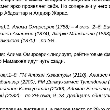
мет ярко проявляет себя. Но соперники у него 
р Абдсаттар и Алдияр Жарас.
ц):
1. Алима Омирсерик (1758) – 4 очка; 2–6. Б
зада Аманжол (1874), Акерке Молдагали (1833
Мамакова (1870) – по 3½.
ия: Алима Омирсерик лидирует, рейтинговые ф
 Мамакова идут чуть сзади.
ик):
1–8. FM Алихан Хажатулы (2110), Алишер 
биназар (2200), FM Динмухаммед Тулендинов (
льтаир Кажмуратов (2000), Адижан Есенгали 
 (2282) – по 3½ очка; 9–28. Двадцать один уч
половина дистанции, а первое место от 28-го о