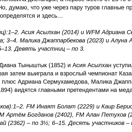
Но, думаю, что уже через пару туров главные п
 определятся и здесь…
ц):
1–2. Асия Асылхан (2014) и WFM Адриана 
чка; 3–4. Малика Джаппарбекова (2023) и Алуна 
 5–13. Девять участниц – по 3.
Диана Тыныштык (1852) и Асия Асылхан уступи
рая затем выиграла и взрослый чемпионат Каза
е плюс Адриана Сермухамедова, Малика Джапп
1894) видятся главными претендентами на мед
ков):
1–2. FM Инаят Болат (2229) и Каир Берис
 FM Артём Богданов (2402), FM Алан Петухов (
й (2362) – по 3½; 6–15. Десять участников – 