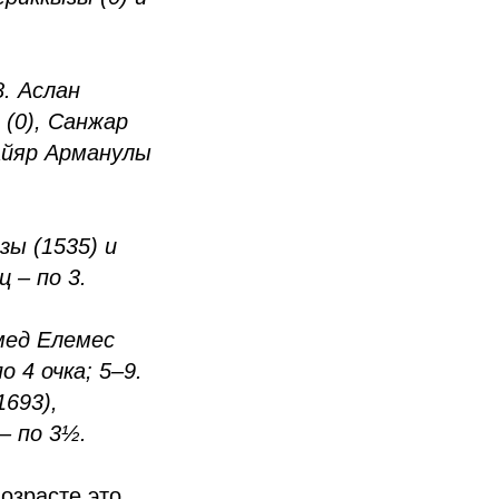
8. Аслан
 (0), Санжар
 Айяр Арманулы
зы (1535) и
 – по 3.
мед Елемес
 4 очка; 5–9.
693),
– по 3½.
озрасте это