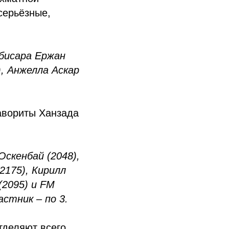
серьёзные,
ибисара Ержан
), Анжелла Аскар
авориты Ханзада
Оскенбай (2048),
2175), Кирилл
(2095) и FM
астник – по 3.
тделяют всего