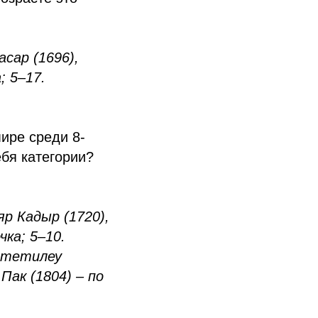
сар (1696),
; 5–17.
ире среди 8-
ебя категории?
р Кадыр (1720),
чка; 5–10.
 Отетилеу
Пак (1804) – по