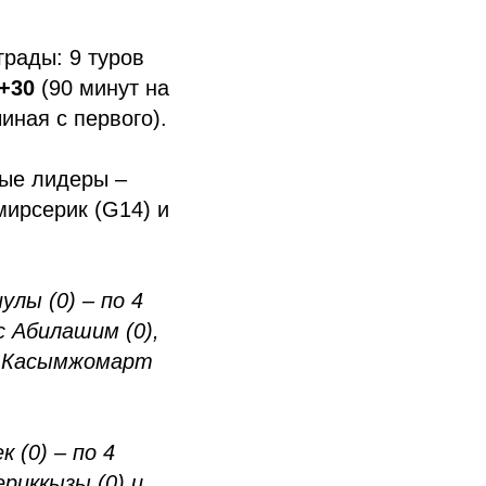
рады: 9 туров
+30
(90 минут на
иная с первого).
ные лидеры –
мирсерик (G14) и
лы (0) – по 4
с Абилашим (0),
), Касымжомарт
 (0) – по 4
ериккызы (0) и