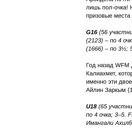
лишь пол-очка! 
призовые места
G16
(56 участни
(2123) – по 4 о
(1666) – по 3½;
Год назад WFM 
Калиахмет, кото
именно эти дво
Айлин Заркым (
U18
(65 участни
по 4 очка; 3–5.
Имангали Ахилба