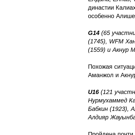
династии Калиах
особенно Алише
G14
(65 участни
(1745), WFM Хан
(1559) и Акнур 
Похожая ситуац
Аманжол и Акнур
U16
(121 участн
Нурмухаммед Ка
Бабкин (1923),
А
Алдияр Жауынбай
Пройдена почти 